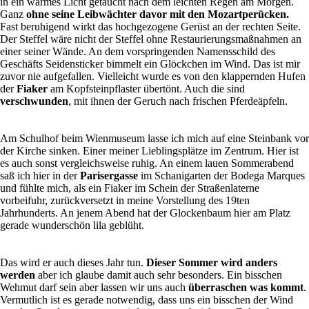
in ein warmes Licht getaucht nach dem leichten Regen am Morgen.
Ganz
ohne seine Leibwächter davor mit den Mozartperücken.
Fast beruhigend wirkt das hochgezogene Gerüst an der rechten Seite.
Der Steffel wäre nicht der Steffel ohne Restaurierungsmaßnahmen an
einer seiner Wände. An dem vorspringenden Namensschild des
Geschäfts Seidensticker bimmelt ein Glöckchen im Wind. Das ist mir
zuvor nie aufgefallen. Vielleicht wurde es von den klappernden Hufen
der
Fiaker
am Kopfsteinpflaster übertönt. Auch die sind
verschwunden
, mit ihnen der Geruch nach frischen Pferdeäpfeln.
Am Schulhof beim Wienmuseum lasse ich mich auf eine Steinbank vor
der Kirche sinken. Einer meiner Lieblingsplätze im Zentrum. Hier ist
es auch sonst vergleichsweise ruhig. An einem lauen Sommerabend
saß ich hier in der
Parisergasse
im Schanigarten der Bodega Marques
und fühlte mich, als ein Fiaker im Schein der Straßenlaterne
vorbeifuhr, zurückversetzt in meine Vorstellung des 19ten
Jahrhunderts. An jenem Abend hat der Glockenbaum hier am Platz
gerade wunderschön lila geblüht.
Das wird er auch dieses Jahr tun.
Dieser Sommer wird anders
werden
aber ich glaube damit auch sehr besonders. Ein bisschen
Wehmut darf sein aber lassen wir uns auch
überraschen was kommt
.
Vermutlich ist es gerade notwendig, dass uns ein bisschen der Wind