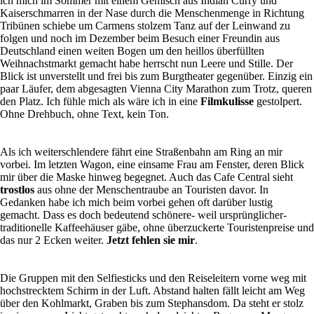
ich mich im Sommer mit einem Gemisch aus Indian Curry und
Kaiserschmarren in der Nase durch die Menschenmenge in Richtung
Tribünen schiebe um Carmens stolzem Tanz auf der Leinwand zu
folgen und noch im Dezember beim Besuch einer Freundin aus
Deutschland einen weiten Bogen um den heillos überfüllten
Weihnachstmarkt gemacht habe herrscht nun Leere und Stille. Der
Blick ist unverstellt und frei bis zum Burgtheater gegenüber. Einzig ein
paar Läufer, dem abgesagten Vienna City Marathon zum Trotz, queren
den Platz. Ich fühle mich als wäre ich in eine
Filmkulisse
gestolpert.
Ohne Drehbuch, ohne Text, kein Ton.
Als ich weiterschlendere fährt eine Straßenbahn am Ring an mir
vorbei. Im letzten Wagon, eine einsame Frau am Fenster, deren Blick
mir über die Maske hinweg begegnet. Auch das Cafe Central sieht
trostlos
aus ohne der Menschentraube an Touristen davor. In
Gedanken habe ich mich beim vorbei gehen oft darüber lustig
gemacht. Dass es doch bedeutend schönere- weil ursprünglicher-
traditionelle Kaffeehäuser gäbe, ohne überzuckerte Touristenpreise und
das nur 2 Ecken weiter.
Jetzt fehlen sie mir
.
Die Gruppen mit den Selfiesticks und den Reiseleitern vorne weg mit
hochstrecktem Schirm in der Luft. Abstand halten fällt leicht am Weg
über den Kohlmarkt, Graben bis zum Stephansdom. Da steht er stolz