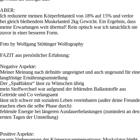
ABER:
Ich reduzierte meinen Körperfettanteil von 18% auf 15% und verlor
bei gleich bleibendem Muskelanteil 2kg Gewicht. Ein Ergebnis, dass
meine Erwartungen weit übertraf! Rein optisch war ich tatsächlich nie
zuvor in einer besseren Form.
Foto by Wolfgang Stöttinger Wolfography
FAZIT aus persönlicher Erfahrung:
Negative Aspekte:
Meiner Meinung nach definitiv ungeeignet und auch ungesund für eine
langfristige Ernährungsumstellung
Der „Spaßfaktor“ lässt zu Wünschen übrig
mein Stoffwechsel war aufgrund der fehlenden Ballaststoffe aus
Getreide und Co verlangsamt
lässt sich schwer mit sozialem Leben vereinbaren (außer deine Freunde
machen eben die selbe Phase durch)
fehlende Energie bei längeren Ausdauerbelastungen (zumindest an den
ersten Tagen der Umstellung)
Positive Aspekte:
rasante Verbesserung der Körperzusammensetzung: Muskulatur bleibt