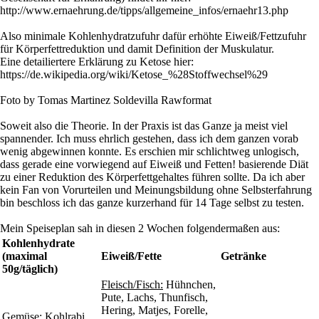
http://www.ernaehrung.de/tipps/allgemeine_infos/ernaehr13.php
Also minimale Kohlenhydratzufuhr dafür erhöhte Eiweiß/Fettzufuhr
für Körperfettreduktion und damit Definition der Muskulatur.
Eine detailiertere Erklärung zu Ketose hier:
https://de.wikipedia.org/wiki/Ketose_%28Stoffwechsel%29
Foto by Tomas Martinez Soldevilla Rawformat
Soweit also die Theorie. In der Praxis ist das Ganze ja meist viel
spannender. Ich muss ehrlich gestehen, dass ich dem ganzen vorab
wenig abgewinnen konnte. Es erschien mir schlichtweg unlogisch,
dass gerade eine vorwiegend auf Eiweiß und Fetten! basierende Diät
zu einer Reduktion des Körperfettgehaltes führen sollte. Da ich aber
kein Fan von Vorurteilen und Meinungsbildung ohne Selbsterfahrung
bin beschloss ich das ganze kurzerhand für 14 Tage selbst zu testen.
Mein Speiseplan sah in diesen 2 Wochen folgendermaßen aus:
Kohlenhydrate
(maximal
Eiweiß/Fette
Getränke
50g/täglich)
Fleisch/Fisch:
Hühnchen,
Pute, Lachs, Thunfisch,
Hering, Matjes, Forelle,
Gemüse:
Kohlrabi,