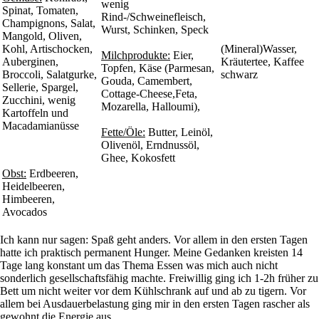
wenig
Spinat, Tomaten,
Rind-/Schweinefleisch,
Champignons, Salat,
Wurst, Schinken, Speck
Mangold, Oliven,
Kohl, Artischocken,
(Mineral)Wasser,
Milchprodukte:
Eier,
Auberginen,
Kräutertee, Kaffee
Topfen, Käse (Parmesan,
Broccoli, Salatgurke,
schwarz
Gouda, Camembert,
Sellerie, Spargel,
Cottage-Cheese,Feta,
Zucchini, wenig
Mozarella, Halloumi),
Kartoffeln und
Macadamianüsse
Fette/Öle:
Butter, Leinöl,
Olivenöl, Erndnussöl,
Ghee, Kokosfett
Obst:
Erdbeeren,
Heidelbeeren,
Himbeeren,
Avocados
Ich kann nur sagen: Spaß geht anders. Vor allem in den ersten Tagen
hatte ich praktisch permanent Hunger. Meine Gedanken kreisten 14
Tage lang konstant um das Thema Essen was mich auch nicht
sonderlich gesellschaftsfähig machte. Freiwillig ging ich 1-2h früher zu
Bett um nicht weiter vor dem Kühlschrank auf und ab zu tigern. Vor
allem bei Ausdauerbelastung ging mir in den ersten Tagen rascher als
gewohnt die Energie aus.